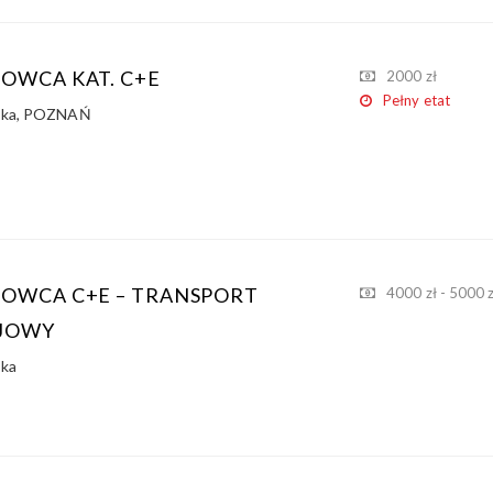
ROWCA KAT. C+E
2000 zł
Pełny etat
ska
,
POZNAŃ
ROWCA C+E – TRANSPORT
4000 zł - 5000 z
JOWY
ska