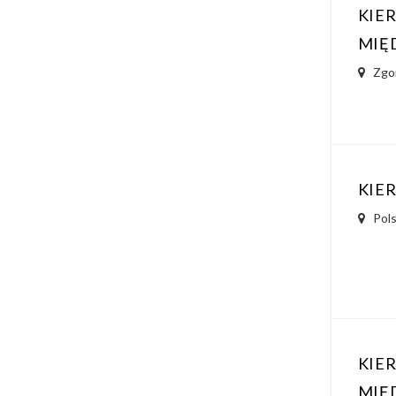
KIE
MIĘ
Zgo
KIE
Pol
KIE
MIĘ