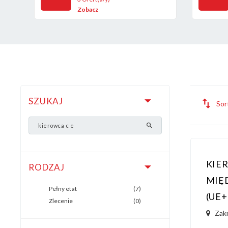
Zobacz
SZUKAJ
Sor
KIE
RODZAJ
MIĘ
Pełny etat
(7)
(UE+
Zlecenie
(0)
Zak