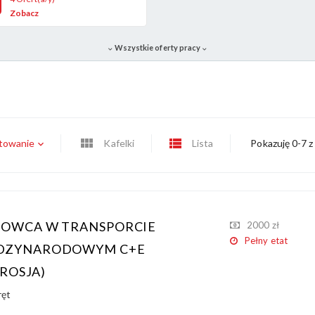
Zobacz
Wszystkie oferty pracy
towanie
Kafelki
Lista
Pokazuję 0-7 
ROWCA W TRANSPORCIE
2000 zł
Pełny etat
DZYNARODOWYM C+E
ROSJA)
ręt