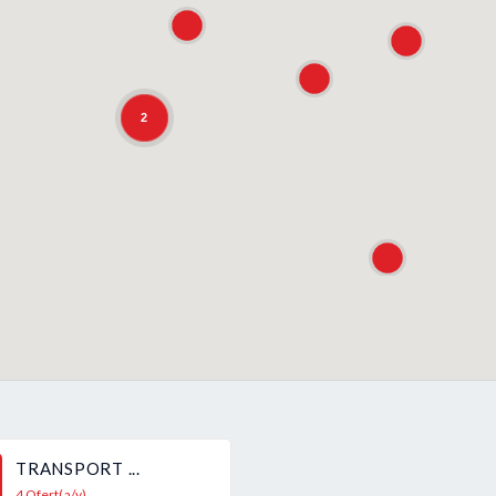
2
TRANSPORT ...
4 Ofert(a/y)