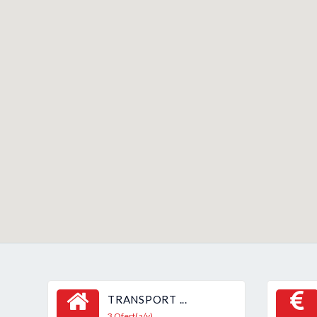
TRANSPORT ...
3 Ofert(a/y)