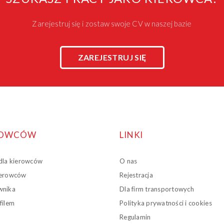
Zarejestruj się i zostaw swoje CV w naszej bazie
ZAREJESTRUJ SIĘ
EROWCÓW
LINKI
 dla kierowców
O nas
ierowców
Rejestracja
wnika
Dla firm transportowych
filem
Polityka prywatności i cookies
Regulamin