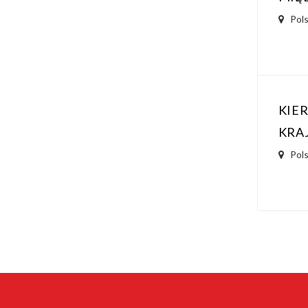
Pol
KIE
KRA
Pol