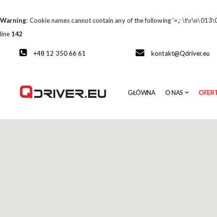
Warning
: Cookie names cannot contain any of the following '=,; \t\r\n\013\
line
142
+48 12 350 66 61
kontakt@Qdriver.eu
GŁÓWNA
O NAS
OFER