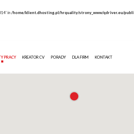
014' in
/home/klient.dhosting.pl/hrquality/strony_www/qdriver.eu/publ
TY PRACY
KREATOR CV
PORADY
DLA FIRM
KONTAKT