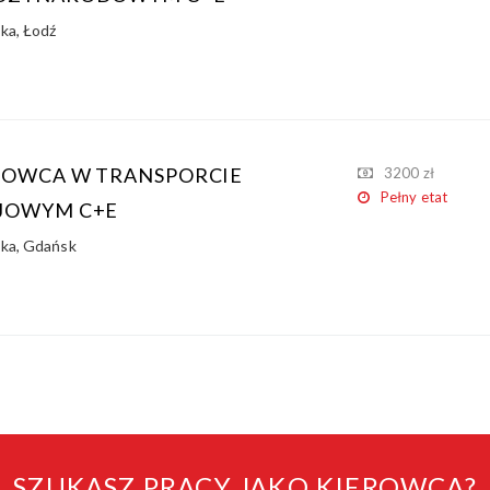
ska
,
Łodź
ROWCA W TRANSPORCIE
3200 zł
Pełny etat
JOWYM C+E
ska
,
Gdańsk
SZUKASZ PRACY JAKO KIEROWCA?