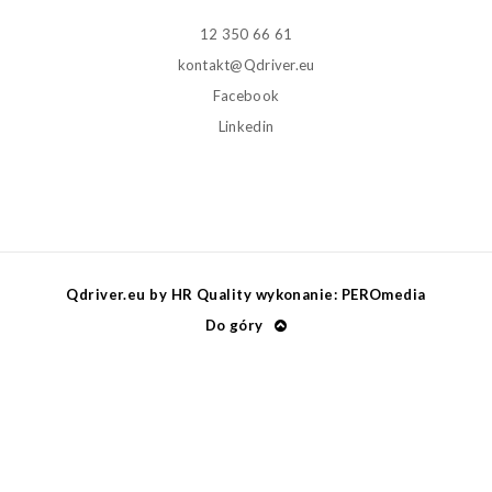
12 350 66 61
kontakt@Qdriver.eu
Facebook
Linkedin
Q
driver.eu by
HR
Q
uality
wykonanie:
PEROmedia
Do góry